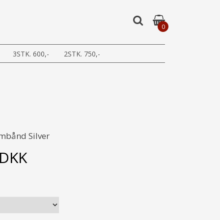
0
3STK. 600,-
2STK. 750,-
mbånd Silver
DKK