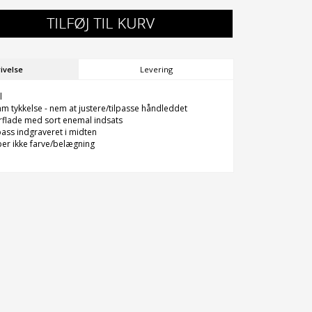
ivelse
Levering
l
 tykkelse - nem at justere/tilpasse håndleddet
rflade med sort enemal indsats
ass indgraveret i midten
ber ikke farve/belægning