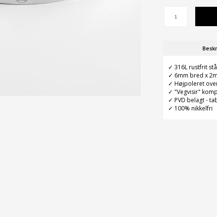
Beskr
✓ 316L rustfrit stå
✓ 6mm bred x 2mm
✓ Højpoleret ove
✓ "Vegvisir" komp
✓ PVD belagt - ta
✓ 100% nikkelfri