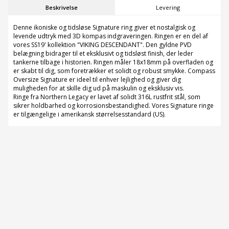
Beskrivelse
Levering
Denne ikoniske og tidsløse Signature ring giver et nostalgisk og
levende udtryk med 3D kompas indgraveringen. Ringen er en del af
vores SS19' kollektion "VIKING DESCENDANT". Den gyldne PVD
belægning bidrager til et eksklusivt og tidsløst finish, der leder
tankerne tilbage i historien. Ringen måler 18x18mm på overfladen og
er skabt til dig, som foretrækker et solidt og robust smykke. Compass
Oversize Signature er ideel til enhver lejlighed og giver dig
muligheden for at skille dig ud på maskulin og eksklusiv vis.
Ringe fra Northern Legacy er lavet af solidt 316L rustfrit stål, som
sikrer holdbarhed og korrosionsbestandighed. Vores Signature ringe
er tilgængelige i amerikansk størrelsesstandard (US).