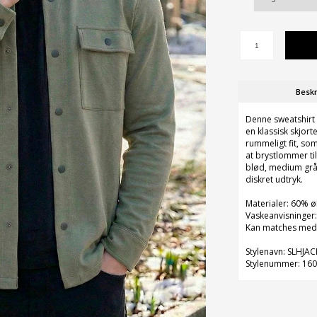
Beskr
Denne sweatshirt
en klassisk skjort
rummeligt fit, so
at brystlommer til
blød, medium grå 
diskret udtryk.
Materialer: 60% 
Vaskeanvisninger:
Kan matches med j
Stylenavn: SLHJA
Stylenummer: 16