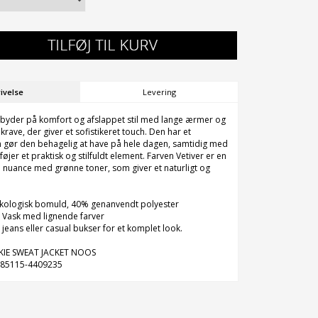
ivelse
Levering
 byder på komfort og afslappet stil med lange ærmer og
ekrave, der giver et sofistikeret touch. Den har et
m gør den behagelig at have på hele dagen, samtidig med
føjer et praktisk og stilfuldt element. Farven Vetiver er en
nuance med grønne toner, som giver et naturligt og
økologisk bomuld, 40% genanvendt polyester
 Vask med lignende farver
eans eller casual bukser for et komplet look.
CKIE SWEAT JACKET NOOS
085115-4409235