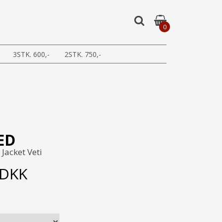
0
3STK. 600,-
2STK. 750,-
ED
 Jacket Veti
DKK