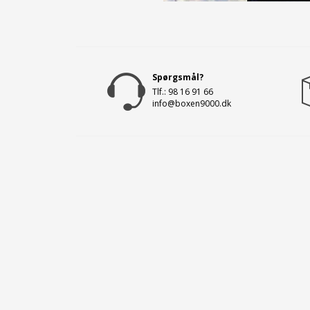
Spørgsmål?
Tlf.: 98 16 91 66
info@boxen9000.dk